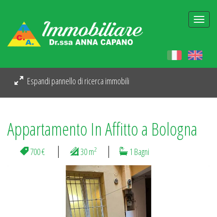
Togg
navi
Espandi pannello di ricerca immobili
Appartamento In Affitto a Bologna
2
700 €
30 m
1 Bagni
Previous
Next