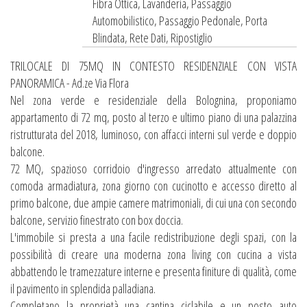
Fibra Ottica, Lavanderia, Passaggio
Automobilistico, Passaggio Pedonale, Porta
Blindata, Rete Dati, Ripostiglio
TRILOCALE DI 75MQ IN CONTESTO RESIDENZIALE CON VISTA
PANORAMICA - Ad.ze Via Flora
Nel zona verde e residenziale della Bolognina, proponiamo
appartamento di 72 mq, posto al terzo e ultimo piano di una palazzina
ristrutturata del 2018, luminoso, con affacci interni sul verde e doppio
balcone.
72 MQ, spazioso corridoio d'ingresso arredato attualmente con
comoda armadiatura, zona giorno con cucinotto e accesso diretto al
primo balcone, due ampie camere matrimoniali, di cui una con secondo
balcone, servizio finestrato con box doccia.
L'immobile si presta a una facile redistribuzione degli spazi, con la
possibilità di creare una moderna zona living con cucina a vista
abbattendo le tramezzature interne e presenta finiture di qualità, come
il pavimento in splendida palladiana.
Completano la proprietà una cantina ciclabile e un posto auto