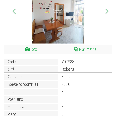
Foto
Planimetrie
Codice
V003383
Città
Bologna
Categoria
3 locali
Spese condominiali
450 €
Locali
3
Posti auto
1
mq Terrazzo
5
Piano
2,5